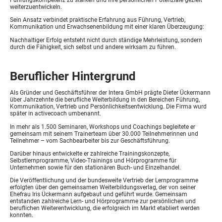
Führungskompetenz zu stärken und ihre persönlichen Potenziale gezielt
weiterzuentwickeln.
Sein Ansatz verbindet praktische Erfahrung aus Führung, Vertrieb,
Kommunikation und Erwachsenenbildung mit einer klaren Überzeugung:
Nachhaltiger Erfolg entsteht nicht durch ständige Mehrleistung, sondern
durch die Fähigkeit, sich selbst und andere wirksam zu führen.
Beruflicher Hintergrund
Als Gründer und Geschäftsführer der Intera GmbH prägte Dieter Ückermann
über Jahrzehnte die berufliche Weiterbildung in den Bereichen Führung,
Kommunikation, Vertrieb und Persönlichkeitsentwicklung. Die Firma wurd
später in activecoach umbenannt.
In mehr als 1.500 Seminaren, Workshops und Coachings begleitete er
gemeinsam mit seinem Trainerteam über 30.000 Teilnehmerinnen und
Teilnehmer – vom Sachbearbeiter bis zur Geschäftsführung.
Darüber hinaus entwickelte er zahlreiche Trainingskonzepte,
Selbstlernprogramme, Video-Trainings und Hörprogramme für
Unternehmen sowie für den stationären Buch- und Einzelhandel.
Die Veröffentlichung und der bundesweite Vertrieb der Lernprogramme
erfolgten über den gemeinsamen Weiterbildungsverlag, der von seiner
Ehefrau Iris Ückermann aufgebaut und geführt wurde. Gemeinsam
entstanden zahlreiche Lern- und Hörprogramme zur persönlichen und
beruflichen Weiterentwicklung, die erfolgreich im Markt etabliert werden
konnten.